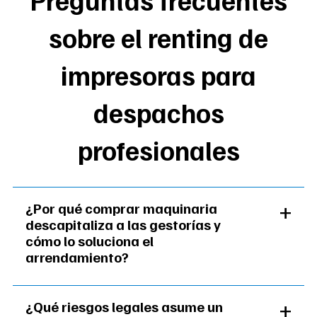
Preguntas frecuentes
sobre el renting de
impresoras para
despachos
profesionales
¿Por qué comprar maquinaria
descapitaliza a las gestorías y
cómo lo soluciona el
arrendamiento?
El bloqueo financiero de los despachos
¿Qué riesgos legales asume un
profesionales se evita sustituyendo la compra