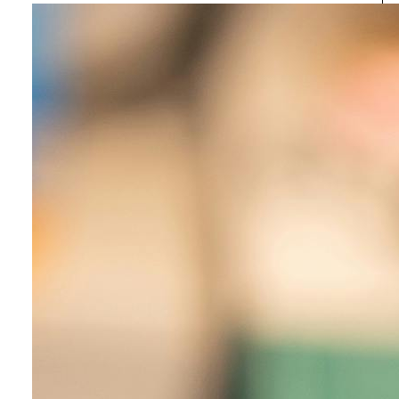
proporciona herramientas de altísima
de alta gama.
resolución para deslumbrar a tus clientes
mediante nuestro plan de
renting de
impresoras en Girona
y a nivel nacional.
Destaca frente a tu competencia y acelera el
cierre de tus ventas instalando nuestra
tecnología láser corporativa hoy mismo.