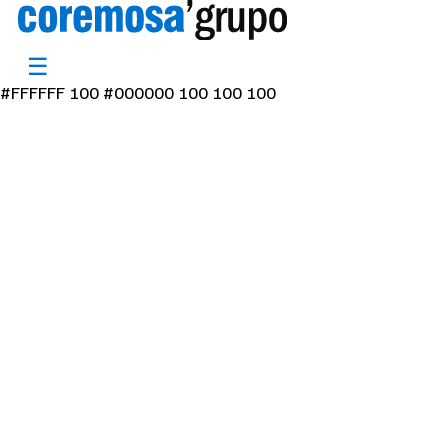
☰
#FFFFFF 100 #000000 100 100 100
<
Volver
Renting de impresoras para
asesorías, gestorías y despachos
profesionales
Material de Oficina
11/05/2026